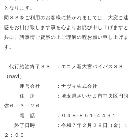
となります。
同ＳＳをご利用のお客様に於かれましては、大変ご迷
惑をお掛け致します事を心よりお詫び申し上げますと
共に、諸事情ご賢察の上ご理解の程お願い申し上げま
す。
代行給油終了ＳＳ ：エコノ新大宮バイパスＳＳ
（navi）
運営会社 ：ナヴィ株式会社
住 所 ：埼玉県さいたま市中央区円阿
弥６－３－２６
電 話 ：０４８-８５１-４４３１
終了日時 ：令和７年２月２８日（金）１
２：００