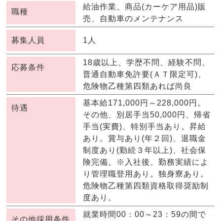
給油作業、商品(カーケア用品)販
職種
売、自動車のメンテナンス
募集人員
1人
18歳以上、学歴不問、経験不問、
応募条件
普通自動車免許要(ＡＴ限定可)、
危険物乙種第四類あれば尚良
基本給171,000円～228,000円。
待遇
その他、別居手当50,000円、帰省
手当(実費)、特別手当あり。昇給
あり。賞与あり(年２回)、退職金
制度あり(勤続３年以上)、社会保
険完備。※入社後、勤務実績によ
り管理職登用あり。独身寮あり。
危険物乙種第四類資格取得奨励制
度あり。
就業時間00：00～23：59の間で
その他採用条件