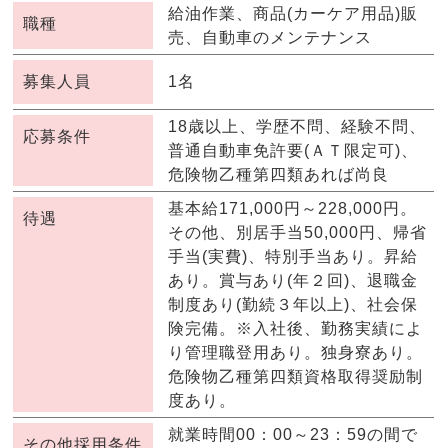
給油作業、商品(カーケア用品)販
職種
売、自動車のメンテナンス
募集人員
1名
18歳以上、学歴不問、経験不問、
応募条件
普通自動車免許要(ＡＴ限定可)、
危険物乙種第四類あれば尚良
基本給171,000円～228,000円。
待遇
その他、別居手当50,000円、帰省
手当(実費)、特別手当あり。昇給
あり。賞与あり(年２回)、退職金
制度あり(勤続３年以上)、社会保
険完備。※入社後、勤務実績によ
り管理職登用あり。独身寮あり。
危険物乙種第四類資格取得奨励制
度あり。
就業時間00：00～23：59の間で
その他採用条件