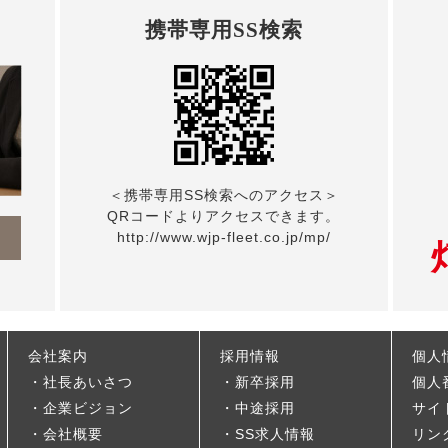
携帯専用SS検索
＜携帯専用SS検索へのアクセス＞
QRコードよりアクセスできます。
ら
http://www.wjp-fleet.co.jp/mp/
会社案内
採用情報
個人
社長あいさつ
新卒採用
個人
企業ビジョン
中途採用
サイ
会社概要
SS求人情報
リン