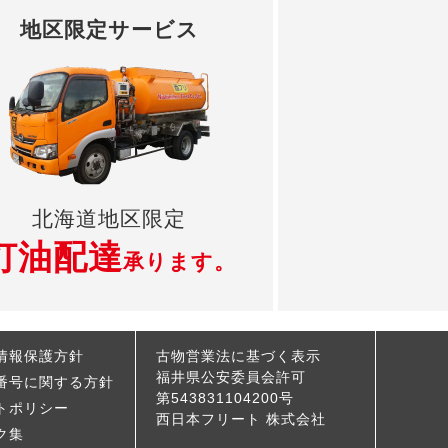
地区限定サービス
北海道地区限定
灯油配達
承ります。
情報保護方針
古物営業法に基づく表示
福井県公安委員会許可
番号に関する方針
第543831104200号
トポリシー
西日本フリート 株式会社
ク集