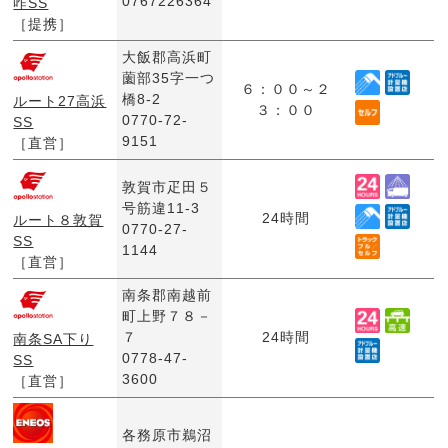
0767226364
咋SS
［提携］
大飯郡高浜町
薗部35字一つ
６：００～２
橋8-2
ルート27高浜
３：００
0770-72-
SS
9151
［直営］
敦賀市疋田５
号筋違11-3
24時間
ルート８敦賀
0770-27-
SS
1144
［直営］
南条郡南越前
町上野７８－
７
24時間
南条SA下り
0778-47-
SS
3600
［直営］
各務原市鵜沼