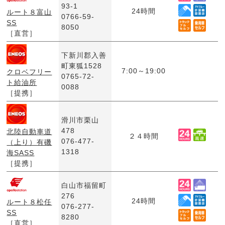
93-1
24時間
ルート８富山
0766-59-
SS
8050
［直営］
下新川郡入善
町東狐1528
7:00～19:00
クロベフリー
0765-72-
ト給油所
0088
［提携］
滑川市栗山
478
北陸自動車道
２４時間
076-477-
（上り）有磯
1318
海SASS
［提携］
白山市福留町
276
24時間
ルート８松任
076-277-
SS
8280
［直営］