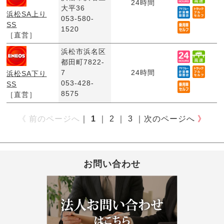
24時間
大平36
浜松SA上り
053-580-
SS
1520
［直営］
浜松市浜名区
都田町7822-
7
24時間
浜松SA下り
053-428-
SS
8575
［直営］
《 前のページへ
｜
1
｜
2
｜
3
｜
次のページへ
》
お問い合わせ