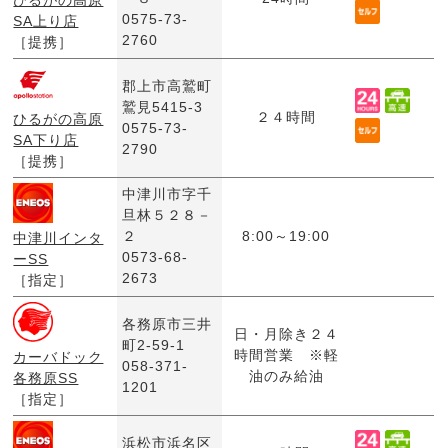
ひるがの高原
0575-73-
SA上り店
2760
［提携］
郡上市高鷲町
鷲見5415-3
２４時間
ひるがの高原
0575-73-
SA下り店
2790
［提携］
中津川市字千
旦林５２８－
２
8:00～19:00
中津川インタ
0573-68-
ーSS
2673
［指定］
各務原市三井
日・月除き２４
町2-59-1
時間営業 ※軽
カーバドック
058-371-
油のみ給油
各務原SS
1201
［指定］
浜松市浜名区