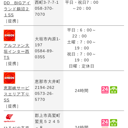
西町3-7-7-1
平日・祝日7：00
DD BIGアイ
058-370-
～20：00
ランド鵜沼２
7070
１SS
［提携］
平日：6：00～
22：00
大垣市内原1-
土曜：7：00～
197
アルファン大
19：00
0584-89-
垣インター西
祝日：7：00～
0355
TS
19：00
［提携］
日曜：定休日
恵那市大井町
2194-262
恵那峡サービ
24時間
0573-26-
スエリア下り
5770
SS
［提携］
郡上市高鷲町
鷲見５２４５
－８
24時間