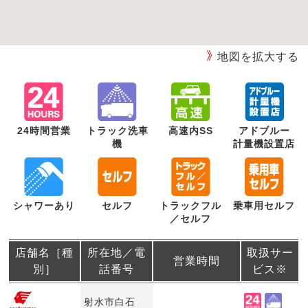
地図を拡大する
24時間営業
トラック洗車
高速内SS
アドブルー
機
計量機設置店
シャワーあり
セルフ
トラックフル
乗車用セルフ
／セルフ
店舗名［種
所在地／電
取扱サー
営業時間
別］
話番号
ビス※
射水市白石