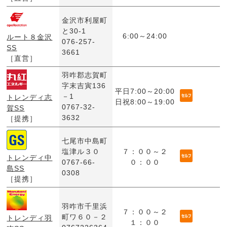
金沢市利屋町
と30-1
6:00～24:00
ルート８金沢
076-257-
SS
3661
［直営］
羽咋郡志賀町
字末吉寅136
平日7:00～20:00
－1
トレンディ志
日祝8:00～19:00
0767-32-
賀SS
3632
［提携］
七尾市中島町
塩津ル３０
７：００～２
トレンディ中
0767-66-
０：００
島SS
0308
［提携］
羽咋市千里浜
７：００～２
町ワ６０－２
トレンディ羽
１：００