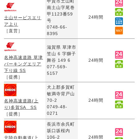
甲賀市土山町
南土山字尾巻
甲1123番59
24時間
土山サービスエリ
号
ア上り
0748-66-
［直営］
8395
滋賀県 草津市
笠山 6 字獅子
名神高速道路 草津
舞谷 149 6
24時間
パーキングエリア
077-569-
下り線 SS
5157
［提携］
犬上郡多賀町
敏満寺背戸山
70-2
24時間
名神高速道路(上
0749-48-
り)多賀SA SS
0271
［提携］
長浜市余呉町
坂口坂桜内
106-2
24時間
北陸自動車道(上