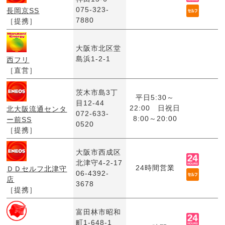
075-323-
長岡京SS
7880
［提携］
大阪市北区堂
島浜1-2-1
西フリ
［直営］
茨木市島3丁
平日5:30～
目12-44
22:00 日祝日
北大阪流通センタ
072-633-
8:00～20:00
ー前SS
0520
［提携］
大阪市西成区
北津守4-2-17
24時間営業
ＤＤセルフ北津守
06-4392-
店
3678
［提携］
富田林市昭和
町1-648-1