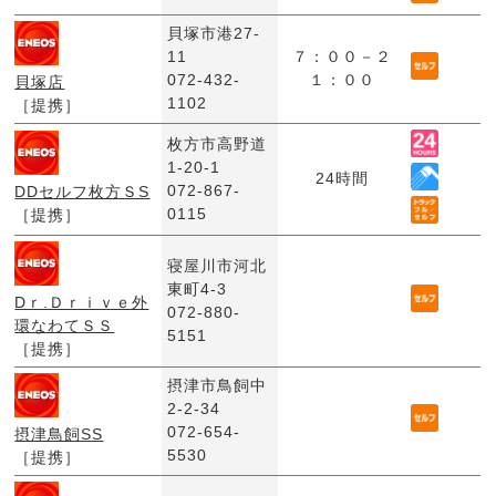
貝塚市港27-
11
７：００－２
072-432-
１：００
貝塚店
1102
［提携］
枚方市高野道
1-20-1
24時間
072-867-
DDセルフ枚方ＳS
0115
［提携］
寝屋川市河北
東町4-3
Dｒ.Ｄｒｉｖｅ外
072-880-
環なわてＳＳ
5151
［提携］
摂津市鳥飼中
2-2-34
072-654-
摂津鳥飼SS
5530
［提携］