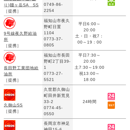
0749-86-
り)賤ヶ岳SA SS
2254
［提携］
福知山市夜久
平日6:00～
野町日置
20:00
1104
9号線夜久野給油
土・日・祝7：
0773-37-
所
00～19：00
0805
［提携］
福知山市長田
平日7:30～
野町2丁目39-
20:00
1
土7:30～19:00
長田野工業団地給
0773-27-
祝13:00～
油所
5521
18:00
［提携］
久世郡久御山
町田井新荒見
33-2
24時間
久御山SS
0774-45-
［提携］
0550
長岡京市神足
神田15-6