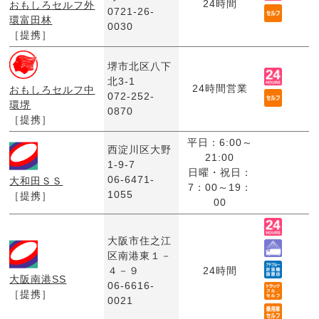
24時間
おもしろセルフ外
0721-26-
環富田林
0030
［提携］
堺市北区八下
北3-1
24時間営業
おもしろセルフ中
072-252-
環堺
0870
［提携］
平日：6:00～
西淀川区大野
21:00
1-9-7
日曜・祝日：
06-6471-
大和田ＳＳ
7：00～19：
1055
［提携］
00
大阪市住之江
区南港東１－
４－９
24時間
大阪南港SS
06-6616-
［提携］
0021