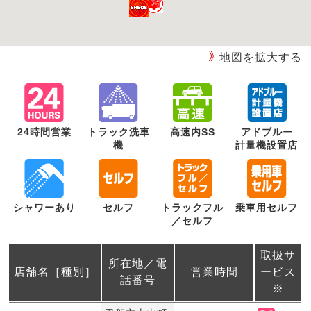
地図を拡大する
24時間営業
トラック洗車
高速内SS
アドブルー
機
計量機設置店
シャワーあり
セルフ
トラックフル
乗車用セルフ
／セルフ
取扱サ
所在地／電
店舗名［種別］
営業時間
ービス
話番号
※