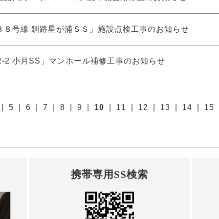
３８号線 釧路星が浦ＳＳ」施設点検工事のお知らせ
-2 小月SS」マンホール補修工事のお知らせ
|
5
|
6
|
7
|
8
|
9
|
10
|
11
|
12
|
13
|
14
|
15
携帯専用SS検索