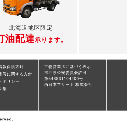
北海道地区限定
灯油配達
承ります。
情報保護方針
古物営業法に基づく表示
福井県公安委員会許可
番号に関する方針
第543831104200号
トポリシー
西日本フリート 株式会社
ク集
erved.