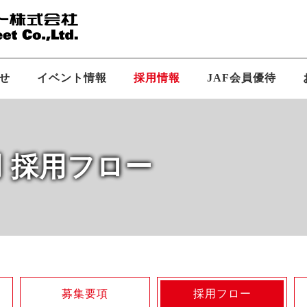
せ
イベント情報
採用情報
JAF会員優待
 採用フロー
長あいさつ
新卒採用
会社概要
中途採用
拠点・ア
SS求人
募集要項
採用フロー